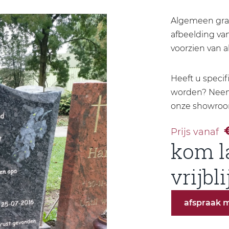
Algemeen graf
afbeelding va
voorzien van a
Heeft u speci
worden? Neem 
onze showroo
Prijs vanaf
kom l
vrijbl
afspraak 