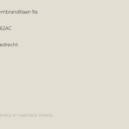
embrandtlaan 9a
362AC
iedrecht
twerp en realisatie:
Impuls