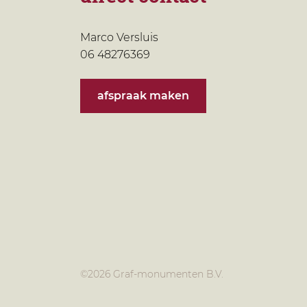
Marco Versluis
06 48276369
afspraak maken
©
2026 Graf-monumenten B.V.