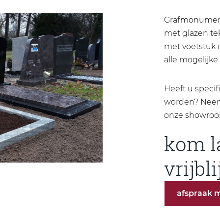
Grafmonument 
met glazen tek
met voetstuk i
alle mogelijke
Heeft u speci
worden? Neem 
onze showroo
kom l
vrijbl
afspraak 