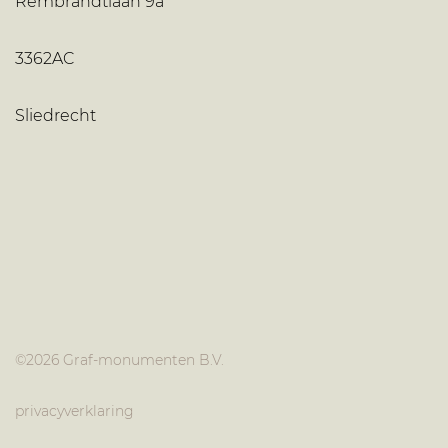
Rembrandtlaan 9a
3362AC
Sliedrecht
©
2026 Graf-monumenten B.V.
privacyverklaring